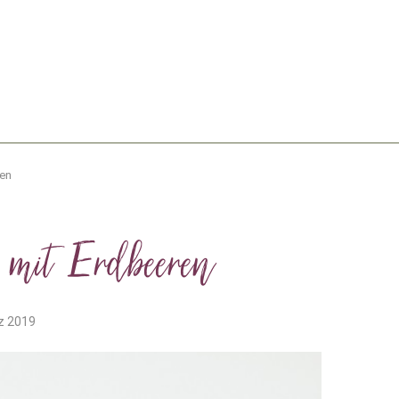
ren
 mit Erdbeeren
z 2019