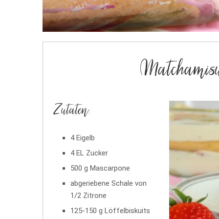
Matchamisu
Zutaten:
4 Eigelb
4 EL Zucker
500 g Mascarpone
abgeriebene Schale von
1/2 Zitrone
125-150 g Löffelbiskuits