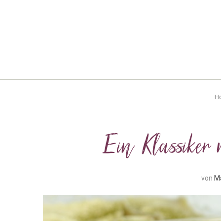
H
Ein Klassiker
von
M