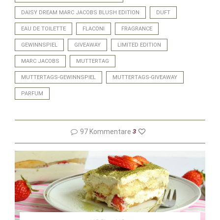
DAISY DREAM MARC JACOBS BLUSH EDITION
DUFT
EAU DE TOILETTE
FLACONI
FRAGRANCE
GEWINNSPIEL
GIVEAWAY
LIMITED EDITION
MARC JACOBS
MUTTERTAG
MUTTERTAGS-GEWINNSPIEL
MUTTERTAGS-GIVEAWAY
PARFUM
97 Kommentare
3