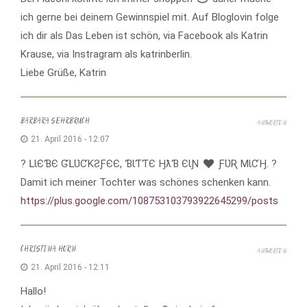
ich gerne bei deinem Gewinnspiel mit. Auf Bloglovin folge
ich dir als Das Leben ist schön, via Facebook als Katrin
Krause, via Instragram als katrinberlin.
Liebe Grüße, Katrin
BARBARA SEHRBRUCH
ANTWORTEN
21. April 2016 - 12:07
? ԼƖЄƁЄ ƓԼƲ̈ƇƘƧƑЄЄ, ƁƖƬƬЄ ӇƛƁ ЄƖƝ
ƑƲ̈Ʀ MƖƇӇ. ?
Damit ich meiner Tochter was schönes schenken kann.
https://plus.google.com/108753103793922645299/posts
CHRISTINA HORN
ANTWORTEN
21. April 2016 - 12:11
Hallo!