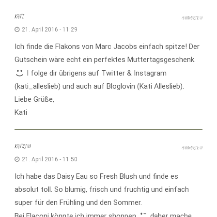
KATI
ANTWORTEN
21. April 2016 - 11:29
Ich finde die Flakons von Marc Jacobs einfach spitze! Der
Gutschein wäre echt ein perfektes Muttertagsgeschenk.
I folge dir übrigens auf Twitter & Instagram
(kati_alleslieb) und auch auf Bloglovin (Kati Alleslieb).
Liebe Grüße,
Kati
KATRIN
ANTWORTEN
21. April 2016 - 11:50
Ich habe das Daisy Eau so Fresh Blush und finde es
absolut toll. So blumig, frisch und fruchtig und einfach
super für den Frühling und den Sommer.
Bei Flaconi könnte ich immer shoppen
daher mache