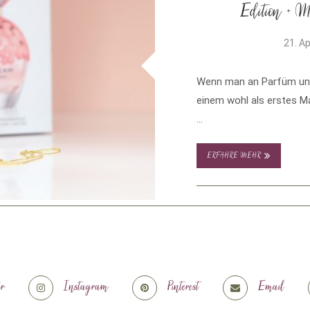
Edition + M
21. Ap
Wenn man an Parfüm und 
einem wohl als erstes Ma
…
ERFAHRE MEHR
er
Instagram
Pinterest
Email