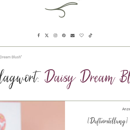
 Dream Blush"
lagwort:
Daisy Dream Bl
Anze
[Duftvorstellung