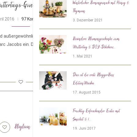
Winterlicher Birnenpunsch mit Honig &
uttertags-Giveaway [beendet]
Thymian
ril 2016
97 Kommentare
3. Dezember 2021
außergewöhnliche Flakons denkt, dann fällt
Besondere Blumengeschenke zum
rc Jacobs ein. Der Designer ist nämlich nicht
Muttertag & DIY-Dekoherz...
1. Mai 2021
Das ist die erste BloggerBoxx
EditionMasha
17. August 2015
Fruchtig-Erfrischender Eistee mit
Smecket & 1....
Bloglovin
Tiktok
19. Juni 2017