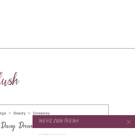
ush
ige
Beauty
Giveaway
MEHR ZUM THEMA
] Daisy Dream Marc Jacobs Blush