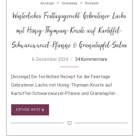
Anzeige
Giveaway
Rezepte
Winterliches Festtagsgericht: Gebratener Lachs
mit Honig-Thymian-Kruste auf Kartoffel-
Schwarzwurzel-Pfanne & Granatapfel-Salsa
6. Dezember 2024
34 Kommentare
[Anzeige] Ein festliches Rezept für die Feiertage:
Gebratener Lachs mit Honig-Thymian-Kruste auf
Kartoffel-Schwarzwurzel-Pfanne und Granatapfel-
Walnuss-Salsa! Die Weihnachtszeit ist für mich die
schönste …
ERFAHRE MEHR