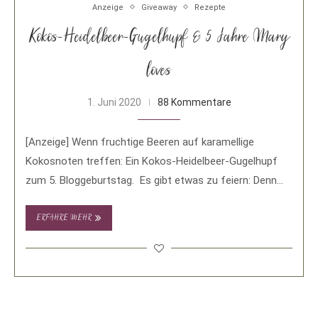
Anzeige
Giveaway
Rezepte
Kokos-Heidelbeer-Gugelhupf & 5 Jahre Mary
loves
1. Juni 2020
88 Kommentare
[Anzeige] Wenn fruchtige Beeren auf karamellige
Kokosnoten treffen: Ein Kokos-Heidelbeer-Gugelhupf
zum 5. Bloggeburtstag. Es gibt etwas zu feiern: Denn
mein Blog wird …
ERFAHRE MEHR