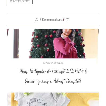
WINTERREZEPT
8 Kommentare
8
LETZTER BEITRAG
Mein Heiligabend-Look mit ETERNA &
Giveaway zum 4. Advent [beendet]