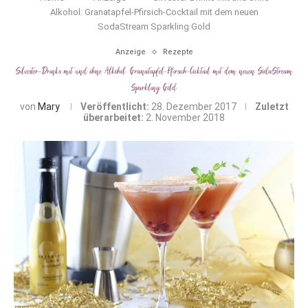
Alkohol: Granatapfel-Pfirsich-Cocktail mit dem neuen
SodaStream Sparkling Gold
Anzeige
Rezepte
Silvester-Drinks mit und ohne Alkohol: Granatapfel-Pfirsich-Cocktail mit dem neuen SodaStream
Sparkling Gold
von
Mary
Veröffentlicht:
28. Dezember 2017
Zuletzt
überarbeitet:
2. November 2018