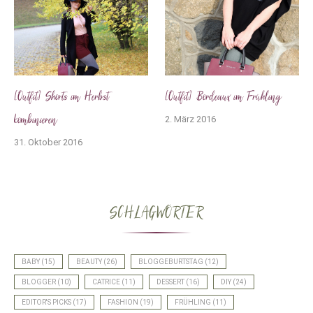
[Outfit] Shorts im Herbst
[Outfit] Bordeaux im Frühling
kombinieren
2. März 2016
31. Oktober 2016
SCHLAGWÖRTER
BABY
(15)
BEAUTY
(26)
BLOGGEBURTSTAG
(12)
BLOGGER
(10)
CATRICE
(11)
DESSERT
(16)
DIY
(24)
EDITOR'S PICKS
(17)
FASHION
(19)
FRÜHLING
(11)