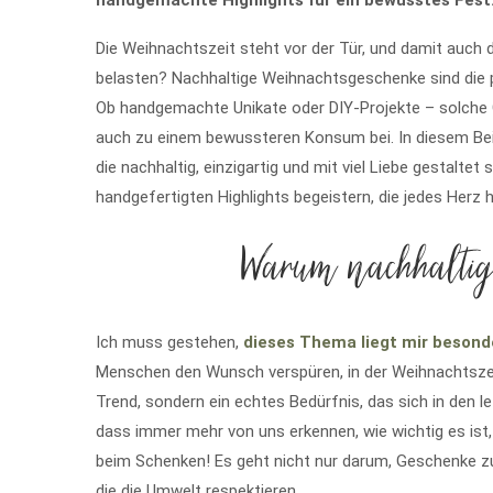
handgemachte Highlights für ein bewusstes Fest
Die Weihnachtszeit steht vor der Tür, und damit auch 
belasten? Nachhaltige Weihnachtsgeschenke sind die p
Ob handgemachte Unikate oder DIY-Projekte – solche 
auch zu einem bewussteren Konsum bei. In diesem Beit
die nachhaltig, einzigartig und mit viel Liebe gestaltet
handgefertigten Highlights begeistern, die jedes Herz
Warum nachhaltig
Ich muss gestehen,
dieses Thema liegt mir beson
Menschen den Wunsch verspüren, in der Weihnachtszeit
Trend, sondern ein echtes Bedürfnis, das sich in den le
dass immer mehr von uns erkennen, wie wichtig es is
beim Schenken! Es geht nicht nur darum, Geschenke z
die die Umwelt respektieren.