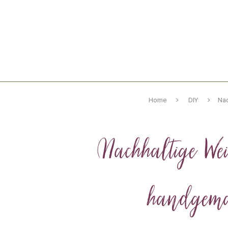
Home
DIY
Nac
Nachhaltige We
handgemac