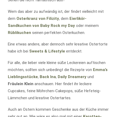
Wem das aber zu aufwändig ist, der findet vielleicht mit
dem
Osterkranz von Filizity
, dem
Eierlikör-
Sandkuchen von Baby Rock my Day
oder meinem
Rüblikuchen
seinen perfekten Osterkuchen.
Eine etwas andere, aber dennoch sehr kreative Ostertorte
habe ich bei
Sweets & Lifestyle
entdeckt.
Für alle, die lieber viele kleine süße Leckereien auftischen
möchten, sollten sich unbedingt die Rezepte von
Emma’s
Lieblingsstücke
,
Back Ina
,
Daily Dreamery
und
Fräulein Klein
anschauen. Hier findet ihr leckere
Cupcakes, feine Möhrchen-Cakepops, süße Hefeteig-
Lämmchen und kreative Ostertartes.
Auch an Ostern kommen Geschenke aus der Küche immer
sehr gut an. Wie wäre es also mal mit einer
Karotten-