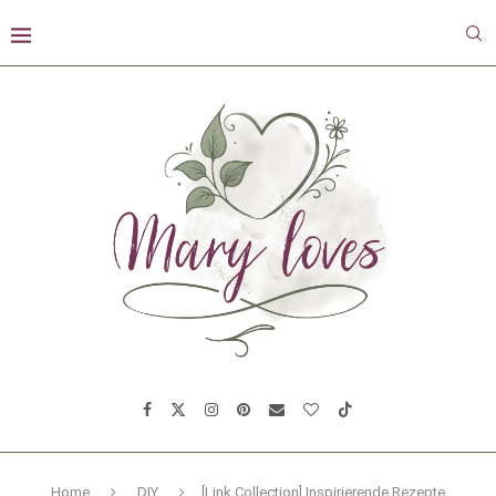
Home
DIY
[Link Collection] Inspirierende Rezepte