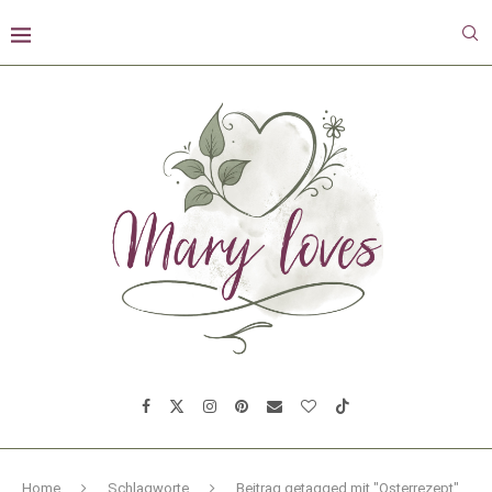
Home
Schlagworte
Beitrag getagged mit "Osterrezept"