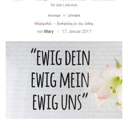
für den Liebsten
Anzeige
Lifestyle
Valentinsschatz – Geschenkideen für den Liebsten
von
Mary
17. Januar 2017