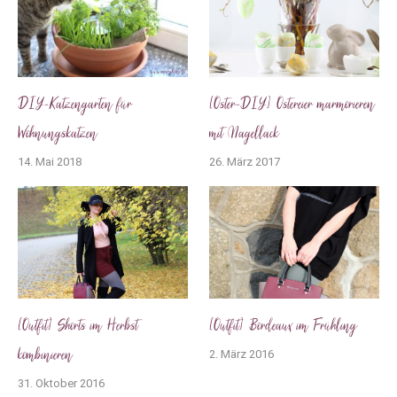
DIY-Katzengarten für
[Oster-DIY] Ostereier marmorieren
Wohnungskatzen
mit Nagellack
14. Mai 2018
26. März 2017
[Outfit] Shorts im Herbst
[Outfit] Bordeaux im Frühling
kombinieren
2. März 2016
31. Oktober 2016