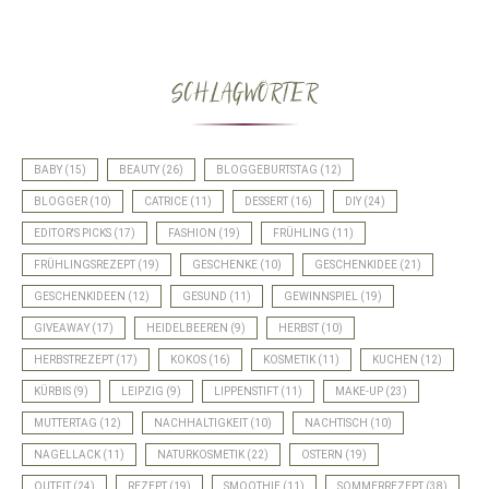
SCHLAGWÖRTER
BABY
(15)
BEAUTY
(26)
BLOGGEBURTSTAG
(12)
BLOGGER
(10)
CATRICE
(11)
DESSERT
(16)
DIY
(24)
EDITOR'S PICKS
(17)
FASHION
(19)
FRÜHLING
(11)
FRÜHLINGSREZEPT
(19)
GESCHENKE
(10)
GESCHENKIDEE
(21)
GESCHENKIDEEN
(12)
GESUND
(11)
GEWINNSPIEL
(19)
GIVEAWAY
(17)
HEIDELBEEREN
(9)
HERBST
(10)
HERBSTREZEPT
(17)
KOKOS
(16)
KOSMETIK
(11)
KUCHEN
(12)
KÜRBIS
(9)
LEIPZIG
(9)
LIPPENSTIFT
(11)
MAKE-UP
(23)
MUTTERTAG
(12)
NACHHALTIGKEIT
(10)
NACHTISCH
(10)
NAGELLACK
(11)
NATURKOSMETIK
(22)
OSTERN
(19)
OUTFIT
(24)
REZEPT
(19)
SMOOTHIE
(11)
SOMMERREZEPT
(38)