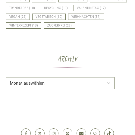
TRENDFARBE
(10)
UPCYCLING
(11)
VALENTINSTAG
(12)
VEGAN
(22)
VEGETARISCH
(10)
WEIHNACHTEN
(37)
WINTERREZEPT
(18)
ZUCKERFREI
(23)
ARCHIV