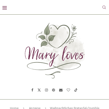
Home
Anzeige
Weihnachtliches Bratapfel-Crumble