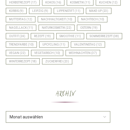
HERBSTREZEPT
(17)
KOKOS
(16)
KOSMETIK
(11)
KUCHEN
(12)
KÜRBIS
(9)
LEIPZIG
(9)
LIPPENSTIFT
(11)
MAKE-UP
(23)
MUTTERTAG
(12)
NACHHALTIGKEIT
(10)
NACHTISCH
(10)
NAGELLACK
(11)
NATURKOSMETIK
(22)
OSTERN
(19)
OUTFIT
(24)
REZEPT
(19)
SMOOTHIE
(11)
SOMMERREZEPT
(38)
TRENDFARBE
(10)
UPCYCLING
(11)
VALENTINSTAG
(12)
VEGAN
(22)
VEGETARISCH
(10)
WEIHNACHTEN
(37)
WINTERREZEPT
(18)
ZUCKERFREI
(23)
ARCHIV