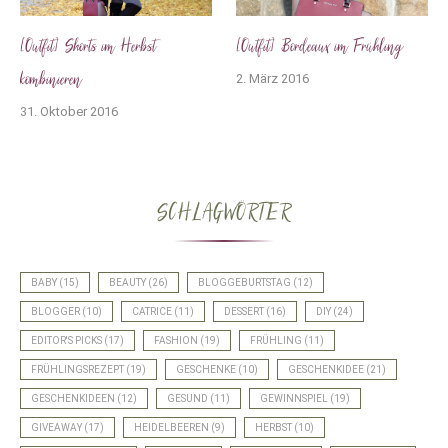
[Outfit] Shorts im Herbst
[Outfit] Bordeaux im Frühling
kombinieren
2. März 2016
31. Oktober 2016
SCHLAGWÖRTER
BABY
(15)
BEAUTY
(26)
BLOGGEBURTSTAG
(12)
BLOGGER
(10)
CATRICE
(11)
DESSERT
(16)
DIY
(24)
EDITOR'S PICKS
(17)
FASHION
(19)
FRÜHLING
(11)
FRÜHLINGSREZEPT
(19)
GESCHENKE
(10)
GESCHENKIDEE
(21)
GESCHENKIDEEN
(12)
GESUND
(11)
GEWINNSPIEL
(19)
GIVEAWAY
(17)
HEIDELBEEREN
(9)
HERBST
(10)