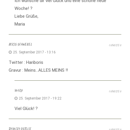
Ich wünsche dir viel Glück und eine schöne neue
Woche! ?
Liebe Grüße,
Maria
BORIS SCHWEBEL
ANTWORTEN
25. September 2017 - 13:16
Twitter : Hariboris
Gravur : Meins…ALLES MEINS !!
MARY
ANTWORTEN
25. September 2017 - 19:22
Viel Glück! ?
DAMIRA OSTOJIC