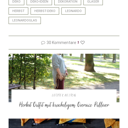
DEKO
DEKO-IDEEN
DEKORATION
GLÄSER
HERBST
HERBST-DEKO
LEONARDO
LEONARDOGLAS
30 Kommentare
1
LETZTER BEITRAG
Herbst Outfit mit kuscheligem Oversize Pullover