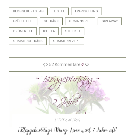
BLOGGEBURTSTAG
EISTEE
ERFRISCHUNG
FRÜCHTETEE
GETRÄNK
GEWINNSPIEL
GIVEAWAY
GRÜNER TEE
ICE TEA
SMECKET
SOMMERGETRÄNK
SOMMERREZEPT
52 Kommentare
0
LETZTER BEITRAG
[Bloggeburtstag] Mary Loves wird 2 Jahre alt!