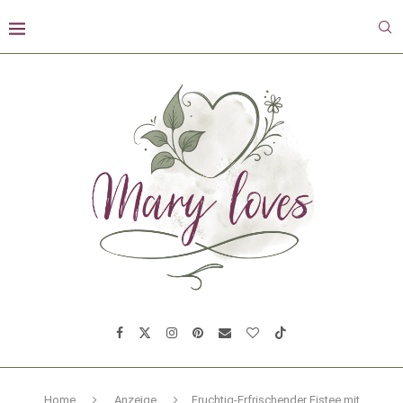
Home
Anzeige
Fruchtig-Erfrischender Eistee mit