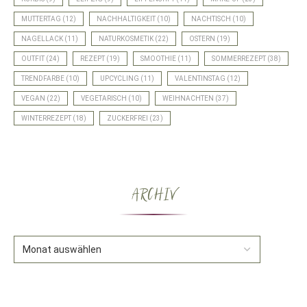
MUTTERTAG
(12)
NACHHALTIGKEIT
(10)
NACHTISCH
(10)
NAGELLACK
(11)
NATURKOSMETIK
(22)
OSTERN
(19)
OUTFIT
(24)
REZEPT
(19)
SMOOTHIE
(11)
SOMMERREZEPT
(38)
TRENDFARBE
(10)
UPCYCLING
(11)
VALENTINSTAG
(12)
VEGAN
(22)
VEGETARISCH
(10)
WEIHNACHTEN
(37)
WINTERREZEPT
(18)
ZUCKERFREI
(23)
ARCHIV