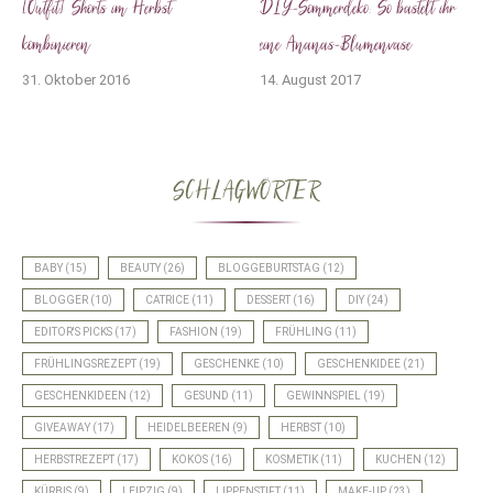
[Outfit] Shorts im Herbst
DIY-Sommerdeko: So bastelt ihr
kombinieren
eine Ananas-Blumenvase
31. Oktober 2016
14. August 2017
SCHLAGWÖRTER
BABY
(15)
BEAUTY
(26)
BLOGGEBURTSTAG
(12)
BLOGGER
(10)
CATRICE
(11)
DESSERT
(16)
DIY
(24)
EDITOR'S PICKS
(17)
FASHION
(19)
FRÜHLING
(11)
FRÜHLINGSREZEPT
(19)
GESCHENKE
(10)
GESCHENKIDEE
(21)
GESCHENKIDEEN
(12)
GESUND
(11)
GEWINNSPIEL
(19)
GIVEAWAY
(17)
HEIDELBEEREN
(9)
HERBST
(10)
HERBSTREZEPT
(17)
KOKOS
(16)
KOSMETIK
(11)
KUCHEN
(12)
KÜRBIS
(9)
LEIPZIG
(9)
LIPPENSTIFT
(11)
MAKE-UP
(23)