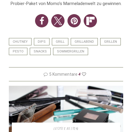
Probier-Paket von Momo’s Marmeladenwelt zu gewinnen.
CHUTNEY
DIPS
GRILL
GRILLABEND
GRILLEN
PESTO
SNACKS
SOMMERGRILLEN
5 Kommentare
4
LETZTER BEITRAG