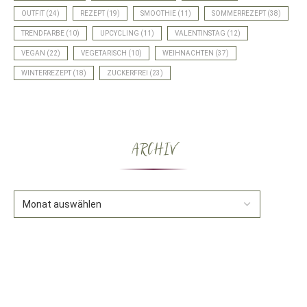
OUTFIT
(24)
REZEPT
(19)
SMOOTHIE
(11)
SOMMERREZEPT
(38)
TRENDFARBE
(10)
UPCYCLING
(11)
VALENTINSTAG
(12)
VEGAN
(22)
VEGETARISCH
(10)
WEIHNACHTEN
(37)
WINTERREZEPT
(18)
ZUCKERFREI
(23)
ARCHIV