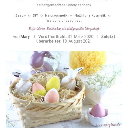
selbstgemachtes Ostergeschenk
Beauty
DIY
Naturkosmetik
Natürliche Kosmetik
Werbung unbeauftragt
Bunte Ostereier-Badebomben als selbstgemachtes Ostergeschenk
von
Mary
Veröffentlicht:
31. März 2020
Zuletzt
überarbeitet:
18. August 2021