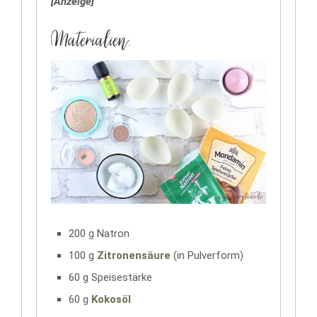
[Anzeige]
Materialien:
200 g Natron
100 g
Zitronensäure
(in Pulverform)
60 g Speisestärke
60 g
Kokosöl