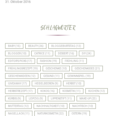
31. Oktober 2016
SCHLAGWÖRTER
BABY
(15)
BEAUTY
(26)
BLOGGEBURTSTAG
(12)
BLOGGER
(10)
CATRICE
(11)
DESSERT
(16)
DIY
(24)
EDITOR'S PICKS
(17)
FASHION
(19)
FRÜHLING
(11)
FRÜHLINGSREZEPT
(19)
GESCHENKE
(10)
GESCHENKIDEE
(21)
GESCHENKIDEEN
(12)
GESUND
(11)
GEWINNSPIEL
(19)
GIVEAWAY
(17)
HEIDELBEEREN
(9)
HERBST
(10)
HERBSTREZEPT
(17)
KOKOS
(16)
KOSMETIK
(11)
KUCHEN
(12)
KÜRBIS
(9)
LEIPZIG
(9)
LIPPENSTIFT
(11)
MAKE-UP
(23)
MUTTERTAG
(12)
NACHHALTIGKEIT
(10)
NACHTISCH
(10)
NAGELLACK
(11)
NATURKOSMETIK
(22)
OSTERN
(19)