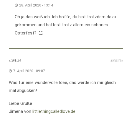
28. April 2020 - 13:14
Oh ja das weiß ich. Ich hoffe, du bist trotzdem dazu
gekommen und hattest trotz allem ein schönes
Osterfest?
JIMENA
ANTWORTEN
7. April 2020 - 09:07
Was für eine wundervolle Idee, das werde ich mir gleich
mal abgucken!
Liebe Grüße
Jimena von
littlethingcalledlove.de