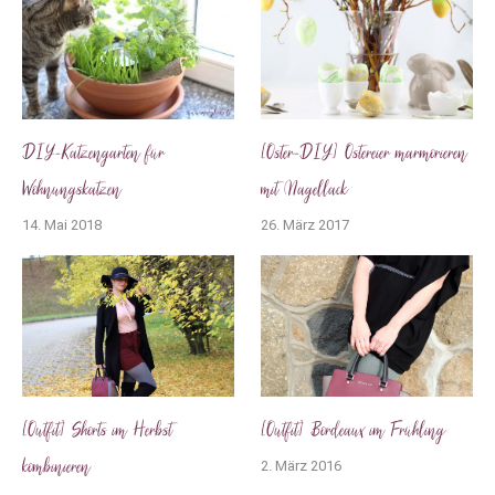
DIY-Katzengarten für
[Oster-DIY] Ostereier marmorieren
Wohnungskatzen
mit Nagellack
14. Mai 2018
26. März 2017
[Outfit] Shorts im Herbst
[Outfit] Bordeaux im Frühling
kombinieren
2. März 2016