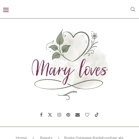
Home
Beauty
Bunte Ostereier-Badebomben als