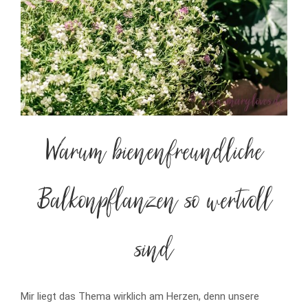
Warum bienenfreundliche
Balkonpflanzen so wertvoll
sind
Mir liegt das Thema wirklich am Herzen, denn unsere