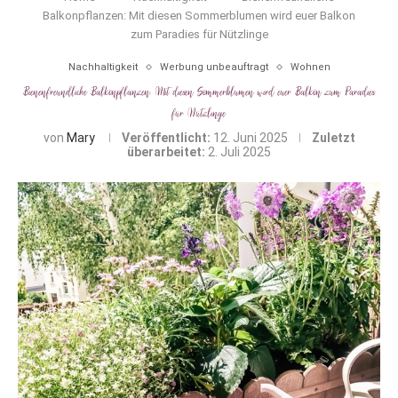
Balkonpflanzen: Mit diesen Sommerblumen wird euer Balkon
zum Paradies für Nützlinge
Nachhaltigkeit
Werbung unbeauftragt
Wohnen
Bienenfreundliche Balkonpflanzen: Mit diesen Sommerblumen wird euer Balkon zum Paradies
für Nützlinge
von
Mary
Veröffentlicht:
12. Juni 2025
Zuletzt
überarbeitet:
2. Juli 2025