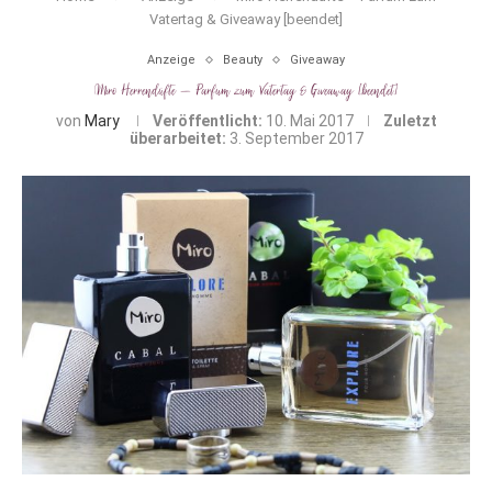
Vatertag & Giveaway [beendet]
Anzeige
Beauty
Giveaway
Miro Herrendüfte – Parfum zum Vatertag & Giveaway [beendet]
von
Mary
Veröffentlicht:
10. Mai 2017
Zuletzt
überarbeitet:
3. September 2017