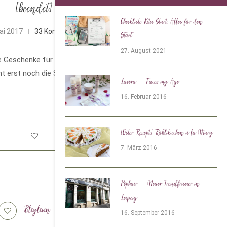
[beendet]
Checkliste Kita-Start: Alles für den
ai 2017
33 Kommentare
Start...
27. August 2021
e Geschenke für den Muttertag bereits
 erst noch die Suche nach Ideen für den
Lavera – Faces my Age
16. Februar 2016
[Oster-Rezept] Rüblikuchen á la Mary
7. März 2016
Pophair – Neuer Trendfriseur in
Leipzig
Bloglovin
Tiktok
16. September 2016