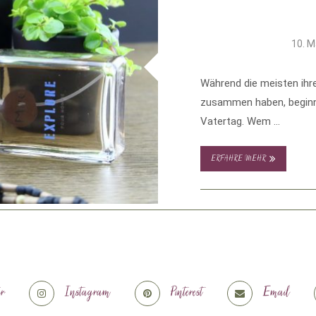
10. M
Während die meisten ihr
zusammen haben, beginnt
Vatertag. Wem …
ERFAHRE MEHR
er
Instagram
Pinterest
Email