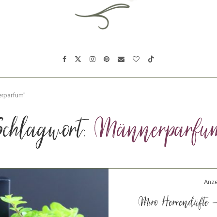
erparfum"
chlagwort:
Männerparfu
Anze
Miro Herrendüfte 