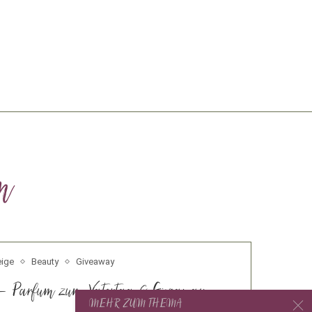
m
ige
Beauty
Giveaway
– Parfum zum Vatertag & Giveaway
MEHR ZUM THEMA