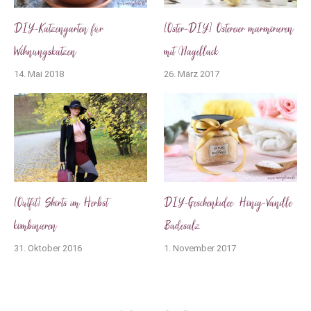
DIY-Katzengarten für
[Oster-DIY] Ostereier marmorieren
Wohnungskatzen
mit Nagellack
14. Mai 2018
26. März 2017
[Outfit] Shorts im Herbst
DIY-Geschenkidee: Honig-Vanille
kombinieren
Badesalz
31. Oktober 2016
1. November 2017