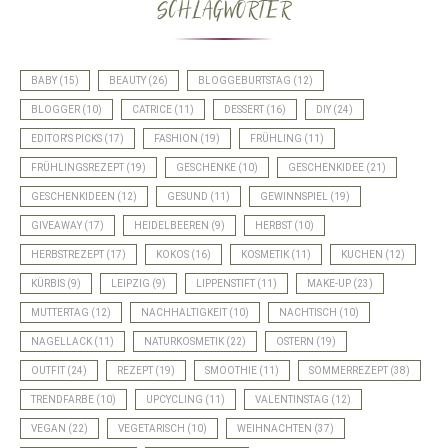
SCHLAGWÖRTER
BABY
(15)
BEAUTY
(26)
BLOGGEBURTSTAG
(12)
BLOGGER
(10)
CATRICE
(11)
DESSERT
(16)
DIY
(24)
EDITOR'S PICKS
(17)
FASHION
(19)
FRÜHLING
(11)
FRÜHLINGSREZEPT
(19)
GESCHENKE
(10)
GESCHENKIDEE
(21)
GESCHENKIDEEN
(12)
GESUND
(11)
GEWINNSPIEL
(19)
GIVEAWAY
(17)
HEIDELBEEREN
(9)
HERBST
(10)
HERBSTREZEPT
(17)
KOKOS
(16)
KOSMETIK
(11)
KUCHEN
(12)
KÜRBIS
(9)
LEIPZIG
(9)
LIPPENSTIFT
(11)
MAKE-UP
(23)
MUTTERTAG
(12)
NACHHALTIGKEIT
(10)
NACHTISCH
(10)
NAGELLACK
(11)
NATURKOSMETIK
(22)
OSTERN
(19)
OUTFIT
(24)
REZEPT
(19)
SMOOTHIE
(11)
SOMMERREZEPT
(38)
TRENDFARBE
(10)
UPCYCLING
(11)
VALENTINSTAG
(12)
VEGAN
(22)
VEGETARISCH
(10)
WEIHNACHTEN
(37)