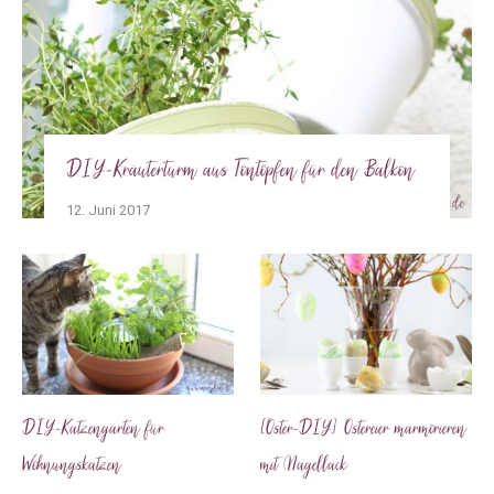
DIY-Kräuterturm aus Tontöpfen für den Balkon
12. Juni 2017
DIY-Katzengarten für
[Oster-DIY] Ostereier marmorieren
Wohnungskatzen
mit Nagellack