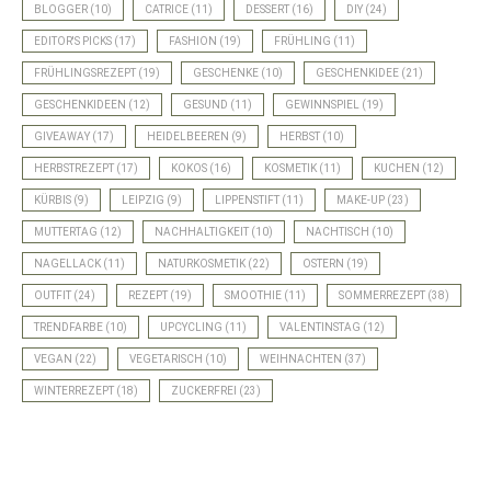
BLOGGER
(10)
CATRICE
(11)
DESSERT
(16)
DIY
(24)
EDITOR'S PICKS
(17)
FASHION
(19)
FRÜHLING
(11)
FRÜHLINGSREZEPT
(19)
GESCHENKE
(10)
GESCHENKIDEE
(21)
GESCHENKIDEEN
(12)
GESUND
(11)
GEWINNSPIEL
(19)
GIVEAWAY
(17)
HEIDELBEEREN
(9)
HERBST
(10)
HERBSTREZEPT
(17)
KOKOS
(16)
KOSMETIK
(11)
KUCHEN
(12)
KÜRBIS
(9)
LEIPZIG
(9)
LIPPENSTIFT
(11)
MAKE-UP
(23)
MUTTERTAG
(12)
NACHHALTIGKEIT
(10)
NACHTISCH
(10)
NAGELLACK
(11)
NATURKOSMETIK
(22)
OSTERN
(19)
OUTFIT
(24)
REZEPT
(19)
SMOOTHIE
(11)
SOMMERREZEPT
(38)
TRENDFARBE
(10)
UPCYCLING
(11)
VALENTINSTAG
(12)
VEGAN
(22)
VEGETARISCH
(10)
WEIHNACHTEN
(37)
WINTERREZEPT
(18)
ZUCKERFREI
(23)