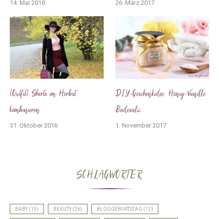
14. Mai 2018
26. März 2017
[Outfit] Shorts im Herbst
DIY-Geschenkidee: Honig-Vanille
kombinieren
Badesalz
31. Oktober 2016
1. November 2017
SCHLAGWÖRTER
BABY
(15)
BEAUTY
(26)
BLOGGEBURTSTAG
(12)