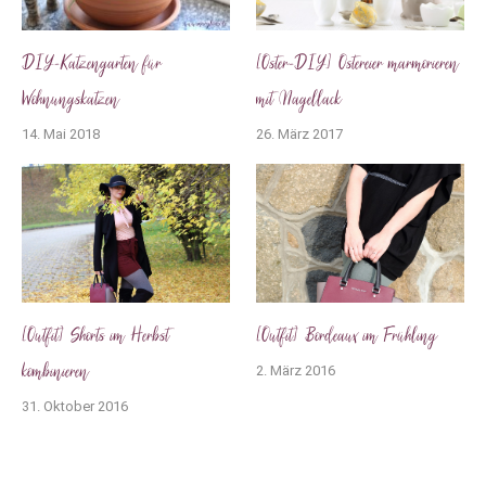
DIY-Katzengarten für
[Oster-DIY] Ostereier marmorieren
Wohnungskatzen
mit Nagellack
14. Mai 2018
26. März 2017
[Outfit] Shorts im Herbst
[Outfit] Bordeaux im Frühling
kombinieren
2. März 2016
31. Oktober 2016