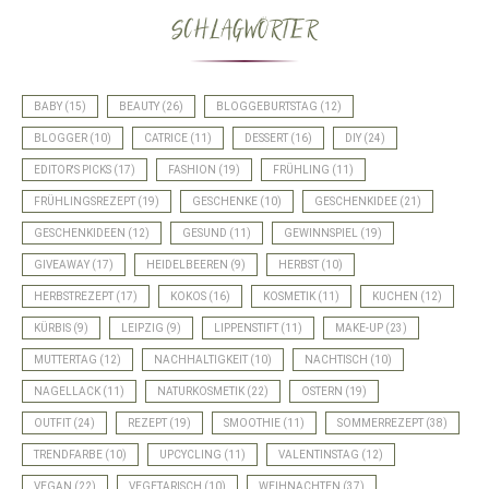
SCHLAGWÖRTER
BABY
(15)
BEAUTY
(26)
BLOGGEBURTSTAG
(12)
BLOGGER
(10)
CATRICE
(11)
DESSERT
(16)
DIY
(24)
EDITOR'S PICKS
(17)
FASHION
(19)
FRÜHLING
(11)
FRÜHLINGSREZEPT
(19)
GESCHENKE
(10)
GESCHENKIDEE
(21)
GESCHENKIDEEN
(12)
GESUND
(11)
GEWINNSPIEL
(19)
GIVEAWAY
(17)
HEIDELBEEREN
(9)
HERBST
(10)
HERBSTREZEPT
(17)
KOKOS
(16)
KOSMETIK
(11)
KUCHEN
(12)
KÜRBIS
(9)
LEIPZIG
(9)
LIPPENSTIFT
(11)
MAKE-UP
(23)
MUTTERTAG
(12)
NACHHALTIGKEIT
(10)
NACHTISCH
(10)
NAGELLACK
(11)
NATURKOSMETIK
(22)
OSTERN
(19)
OUTFIT
(24)
REZEPT
(19)
SMOOTHIE
(11)
SOMMERREZEPT
(38)
TRENDFARBE
(10)
UPCYCLING
(11)
VALENTINSTAG
(12)
VEGAN
(22)
VEGETARISCH
(10)
WEIHNACHTEN
(37)