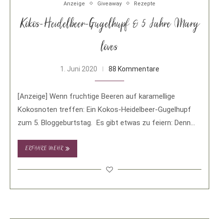
Anzeige
Giveaway
Rezepte
Kokos-Heidelbeer-Gugelhupf & 5 Jahre Mary
loves
1. Juni 2020
88 Kommentare
[Anzeige] Wenn fruchtige Beeren auf karamellige
Kokosnoten treffen: Ein Kokos-Heidelbeer-Gugelhupf
zum 5. Bloggeburtstag. Es gibt etwas zu feiern: Denn
mein Blog wird …
ERFAHRE MEHR