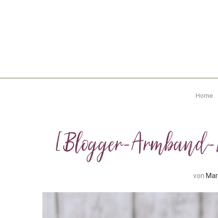
Home
[Blogger-Armband-K
von
Mar