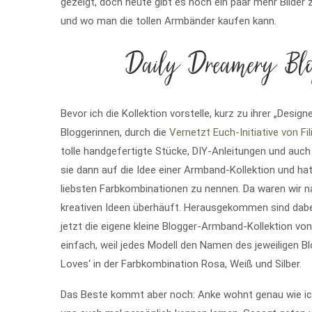
gezeigt, doch heute gibt es noch ein paar mehr Bilder 
und wo man die tollen Armbänder kaufen kann.
Daily Dreamery Blo
Bevor ich die Kollektion vorstelle, kurz zu ihrer „Designe
Bloggerinnen, durch die
Vernetzt Euch-Initiative von Fil
tolle handgefertigte Stücke, DIY-Anleitungen und auc
sie dann auf die Idee einer Armband-Kollektion und hat 
liebsten Farbkombinationen zu nennen. Da waren wir na
kreativen Ideen überhäuft. Herausgekommen sind dabe
jetzt die eigene kleine Blogger-Armband-Kollektion vo
einfach, weil jedes Modell den Namen des jeweiligen B
Loves‘ in der Farbkombination Rosa, Weiß und Silber.
Das Beste kommt aber noch: Anke wohnt genau wie ich 