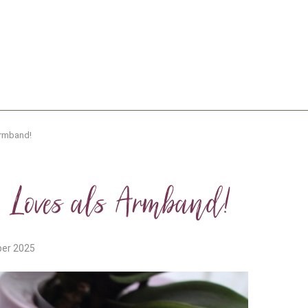
Armband!
 Loves als Armband!
ber 2025