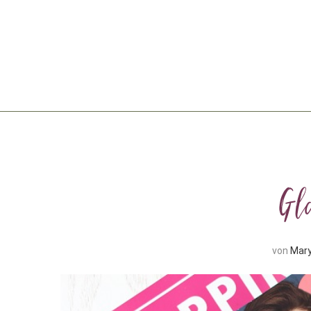
Gl
von
Mar