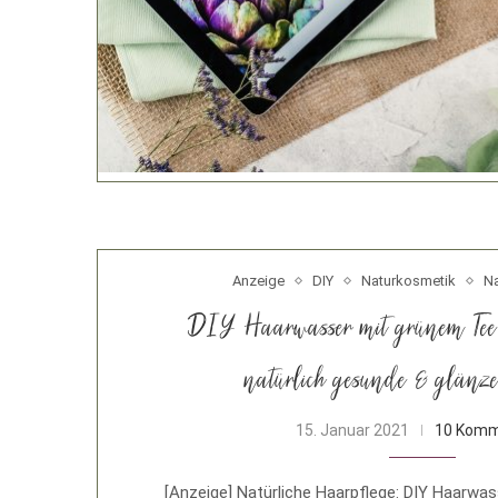
Anzeige
DIY
Naturkosmetik
Na
DIY Haarwasser mit grünem Tee
natürlich gesunde & glän
15. Januar 2021
10 Komm
[Anzeige] Natürliche Haarpflege: DIY Haarwa