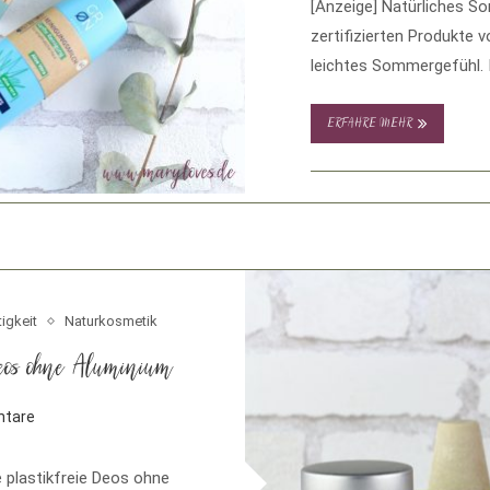
[Anzeige] Natürliches S
zertifizierten Produkte 
leichtes Sommergefühl.
ERFAHRE MEHR
igkeit
Naturkosmetik
 Deos ohne Aluminium
tare
e plastikfreie Deos ohne