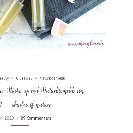
eauty
Giveaway
Naturkosmetik
er-Make-up mit Naturkosmetik von
 – shades of nature
uni 2020
89 Kommentare