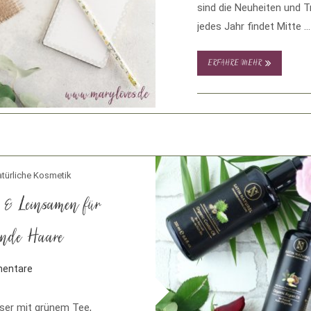
sind die Neuheiten und 
jedes Jahr findet Mitte …
ERFAHRE MEHR
türliche Kosmetik
 & Leinsamen für
zende Haare
entare
sser mit grünem Tee,