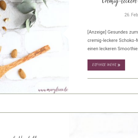
Cremig-lecker
26. Fe
[Anzeige] Gesundes zum 
cremig-leckere Schoko-M
einen leckeren Smoothie.
ERFAHRE MEHR