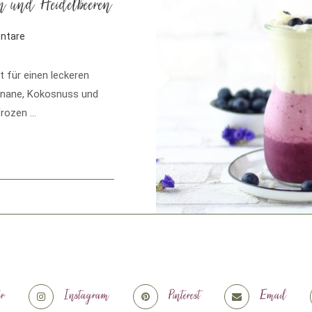
n und Heidelbeeren
ntare
für einen leckeren
anane, Kokosnuss und
Frozen …
er
Instagram
Pinterest
Email