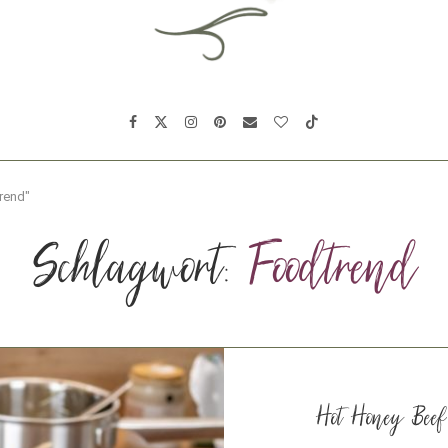
rend"
Schlagwort:
Foodtrend
Hot Honey Beef 