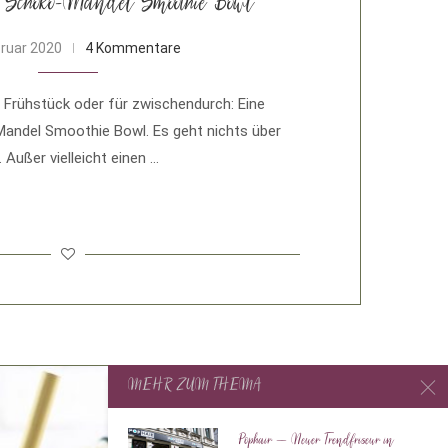
e Schoko-Mandel Smoothie Bowl
bruar 2020
4 Kommentare
Frühstück oder für zwischendurch: Eine
andel Smoothie Bowl. Es geht nichts über
 Außer vielleicht einen …
MEHR ZUM THEMA
Pophair – Neuer Trendfriseur in