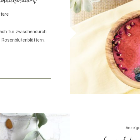
blütenblättern
tare
ach für zwischendurch:
 Rosenblütenblättern.
Anzeig