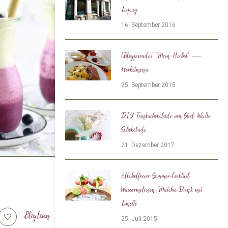
Leipzig
16. September 2016
[Blogparade] *Mein Herbst* —
Herbstmenü –...
25. September 2015
DIY Trinkschokolade am Stiel: Weiße
Schokolade...
21. Dezember 2017
Alkoholfreier Sommer-Cocktail:
Wassermelonen-Matcha-Drink mit
Limette
Bloglovin
Tiktok
25. Juli 2015