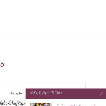
ns
MEHR ZUM THEMA
Rezepte
hoko-Muffins mit Ahornsirup