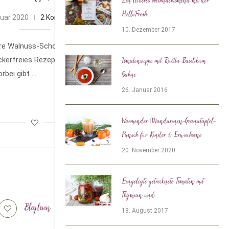
Ein leckeres Weihnachtsmenü mit der
HelloFresh...
nuar 2020
2 Kommentare
10. Dezember 2017
re Walnuss-Schoko-Muffins mit Ahornsirup
ckerfreies Rezept habe ich euch mitgebracht.
Tomatensuppe mit Ricotta-Basilikum-
rbei gibt …
Sahne
26. Januar 2016
Wärmender Mandarinen-Granatapfel-
Punsch für Kinder & Erwachsene
20. November 2020
Eingelegte getrocknete Tomaten mit
Thymian und...
Bloglovin
Tiktok
18. August 2017