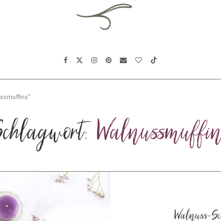
ussmuffins"
chlagwort:
Walnussmuffi
Walnuss-Sc