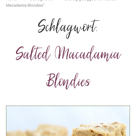
Macadamia Blondies"
Schlagwort:
Salted Macadamia
Blondies