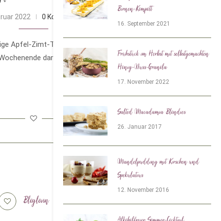
Birnen-Kompott
bruar 2022
0 Kommentare
16. September 2021
ige Apfel-Zimt-Taler vom Blech mit Quark-Öl-
Frühstück im Herbst mit selbstgemachten
m Wochenende darf es gerne mal zum Kaffee
Honig-Nuss-Granola
17. November 2022
Salted Macadamia Blondies
26. Januar 2017
Mandelpudding mit Kirschen und
Spekulatius
12. November 2016
Bloglovin
Tiktok
Alkoholfreier Sommer-Cocktail: