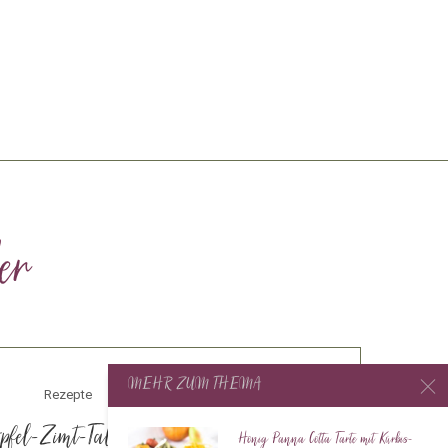
er
MEHR ZUM THEMA
Rezepte
pfel-Zimt-Taler vom Blech
Honig Panna Cotta Tarte mit Kürbis-