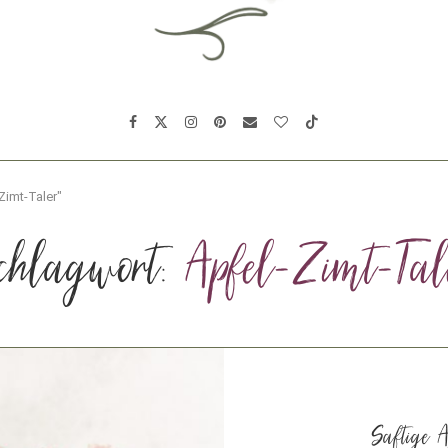
Zimt-Taler"
chlagwort:
Apfel-Zimt-Tal
Saftige A