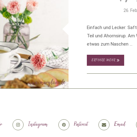
26. Fe
Einfach und Lecker: Saft
Teil und Ahornsirup. A
etwas zum Naschen …
ERFAHRE MEHR
er
Instagram
Pinterest
Email