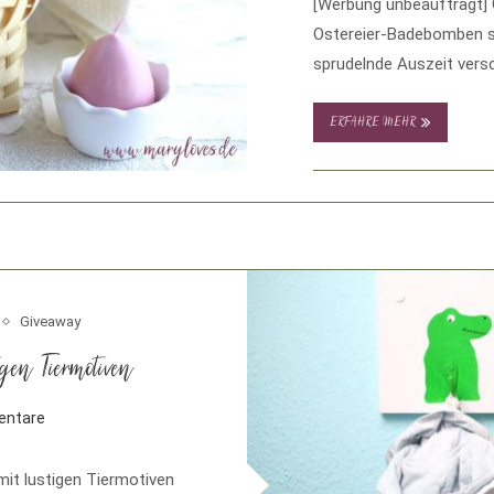
[Werbung unbeauftragt]
Ostereier-Badebomben s
sprudelnde Auszeit ver
einfach die …
ERFAHRE MEHR
Giveaway
gen Tiermotiven
entare
mit lustigen Tiermotiven