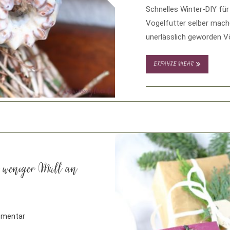
Schnelles Winter-DIY für 
Vogelfutter selber mache
unerlässlich geworden Vö
ERFAHRE MEHR
ür weniger Müll an
mmentar