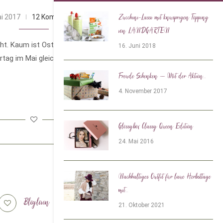
ai 2017
12 Kommentare
Zucchini-Lassi mit knusprigen Topping
von LANDGARTEN
eht. Kaum ist Ostern vorbei stehen mit dem
16. Juni 2018
tag im Mai gleich die nächsten
Freude Schenken – Mit der Aktion...
4. November 2017
Glossybox Classy Queen Edition
24. Mai 2016
Nachhaltiges Outfit für laue Herbsttage
mit...
Bloglovin
Tiktok
21. Oktober 2021