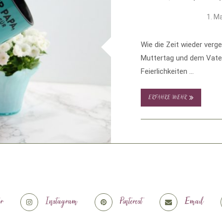
1. M
Wie die Zeit wieder verg
Muttertag und dem Vater
Feierlichkeiten …
ERFAHRE MEHR
er
Instagram
Pinterest
Email