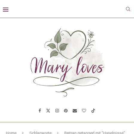
Home
Schlagworte
Beitrag getagged mit "Haselnüsse"