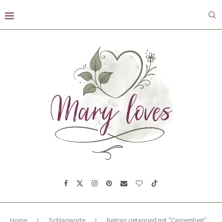
Home
Schlagworte
Beitrag getagged mit "Camembert"