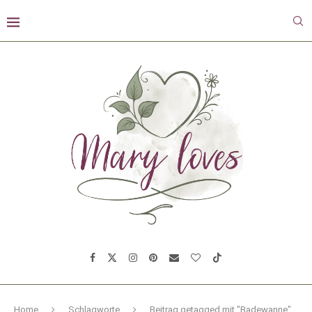
Home
Schlagworte
Beitrag getagged mit "Badewanne"