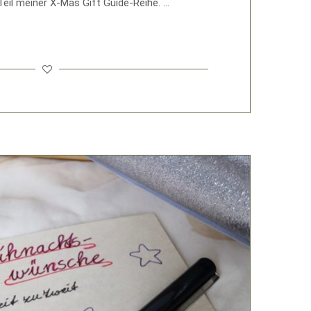
eil meiner X-Mas Gift Guide-Reihe. …