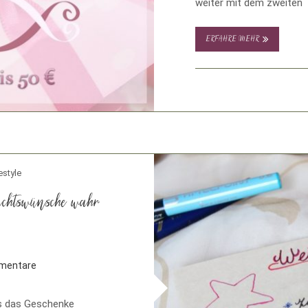
weiter mit dem zweiten T
ERFAHRE MEHR
estyle
chtswünsche wahr
mentare
ls das Geschenke