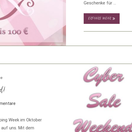
Geschenke für …
ERFAHRE MEHR
le
d!
mentare
pping Week im Oktober
 auf uns. Mit dem