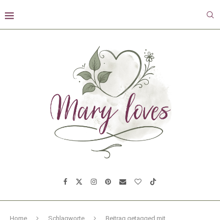
Home
Schlagworte
Beitrag getagged mit