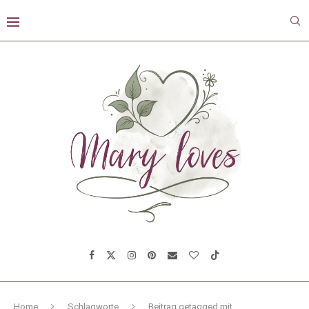
Home
Schlagworte
Beitrag getagged mit