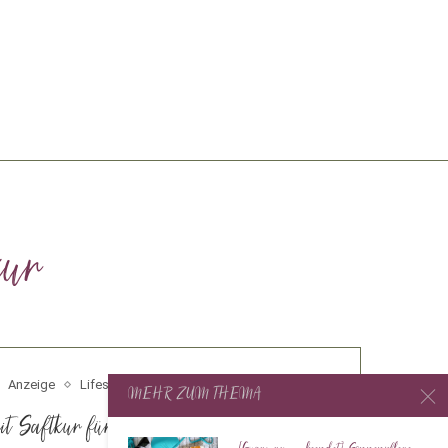
kur
Anzeige
Lifestyle
MEHR ZUM THEMA
uit Saftkur für einen gesunden Start