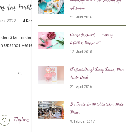
[Giveaway – beendet] Sonnenpflege
in den Frühling
mit Lavera...
21. Juni 2016
ärz 2022
4 Kommentare
Clarins Sunkissed – Make-up-
nden Start in den Frühling: Detoxen mit der
Kollektion Sommer 2018...
on Obsthof Retter – 7 Säfte für 7 …
12. Juni 2018
[Duftvorstellung] Daisy Dream Marc
Jacobs Blush...
21. April 2016
Die Trends der Mitteldeutschen Mode
Messe...
Bloglovin
Tiktok
9. Februar 2017