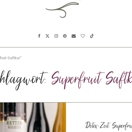
ruit Saftkur"
hlagwort:
Superfruit Saft
Detox-Zeit: Superfr