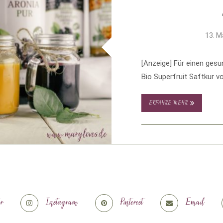
13. M
[Anzeige] Für einen gesu
Bio Superfruit Saftkur v
ERFAHRE MEHR
er
Instagram
Pinterest
Email