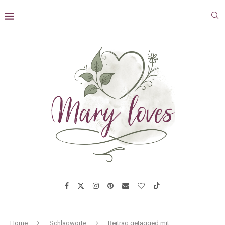
Home
Schlagworte
Beitrag getagged mit