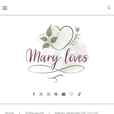
Home
Schlagworte
Beitrag getagged mit "Oozoo"