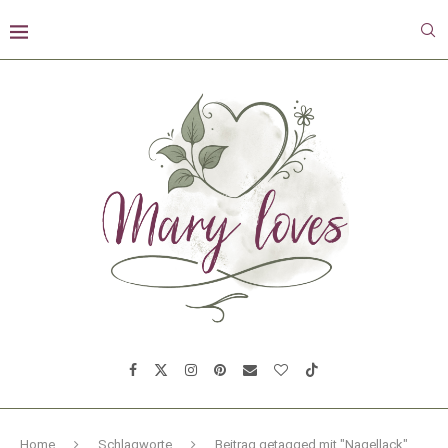
Home
Schlagworte
Beitrag getagged mit "Nagellack"