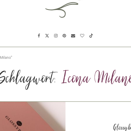
 Milano"
Schlagwort:
Icona Milan
Glossyb