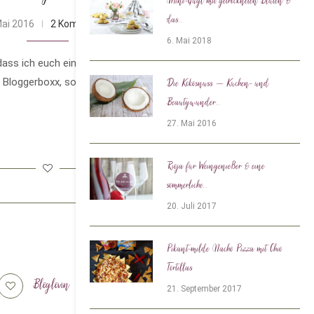
Mini-Gugl mit getrockneten Blüten &
das...
Mai 2016
2 Kommentare
6. Mai 2018
dass ich euch eine Beauty-Box vorstelle.
e Bloggerboxx, sondern meine allererste
Die Kokosnuss – Küchen- und
Beautywunder...
27. Mai 2016
Rioja für Weingenießer & eine
sommerliche...
20. Juli 2017
Pikant-milde Nacho Pizza mit Chio
Tortillas
Bloglovin
Tiktok
21. September 2017