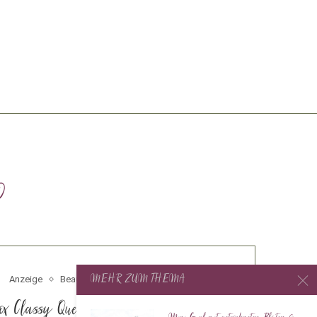
o
MEHR ZUM THEMA
Anzeige
Beauty
ox Classy Queen Edition