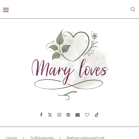
Home
Schlagworte
Beitrag getagged mit