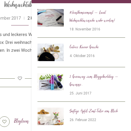
Weihnachtsbox
#Jointhemovement – Lasst
ember 2017
2 Kommentare
Weihnachtswünsche wahr werden!
18. November 2016
es und leckeres Weihnachtsfest mit der
: Drei weihnachtliche Gänge für ein
Catrice Kaviar Gauche
n. In zwei Wochen ist es …
4. Oktober 2016
3. Giveaway zum Bloggeburtstag –
Gewinne...
25. Juni 2017
Saftige Apfel-Zimt-Taler vom Blech
Bloglovin
Tiktok
26. Februar 2022