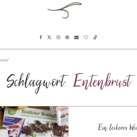
brust"
Schlagwort:
Entenbrust
Ein leckeres We