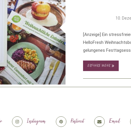
10. Dez
[Anzeige] Ein stressfrei
HelloFresh Weihnachtsbox
gelungenes Festtagsesse
ERFAHRE MEHR
er
Instagram
Pinterest
Email