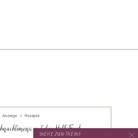
Anzeige
Rezepte
ihnachtsmenü mit der HelloFresh
MEHR ZUM THEMA