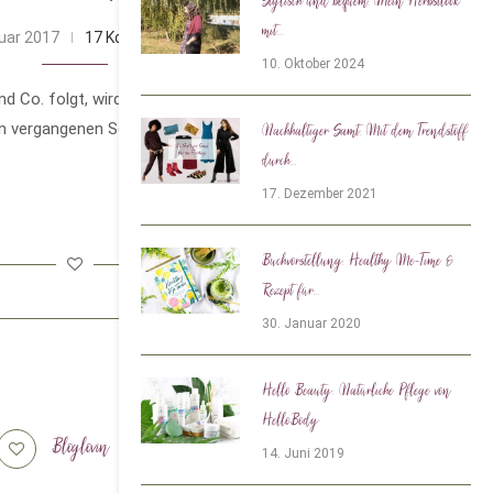
Stylisch und bequem: Mein Herbstlook
mit...
ruar 2017
17 Kommentare
10. Oktober 2024
d Co. folgt, wird es sicherlich schon
vergangenen Sonntag war ich nämlich
Nachhaltiger Samt: Mit dem Trendstoff
durch...
17. Dezember 2021
Buchvorstellung: Healthy Me-Time &
Rezept für...
30. Januar 2020
Hello Beauty: Natürliche Pflege von
HelloBody
Bloglovin
Tiktok
14. Juni 2019