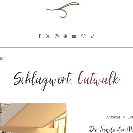
lk"
Schlagwort:
Catwalk
Anzeige
Ev
Die Trends der M