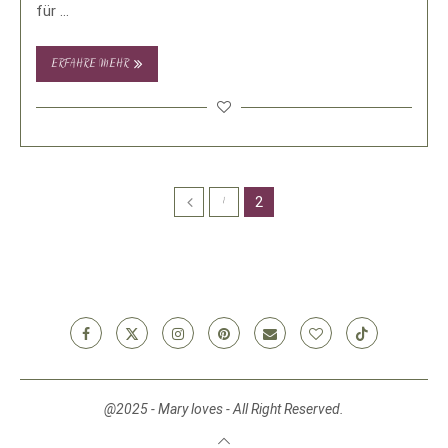
für …
ERFAHRE MEHR
2
1
@2025 - Mary loves - All Right Reserved.