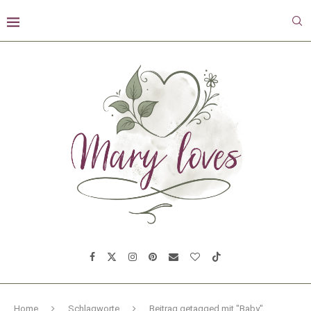
Home
Schlagworte
Beitrag getagged mit "Baby"