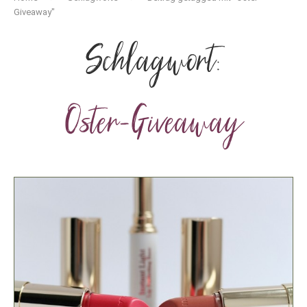
Giveaway"
Schlagwort:
Oster-Giveaway