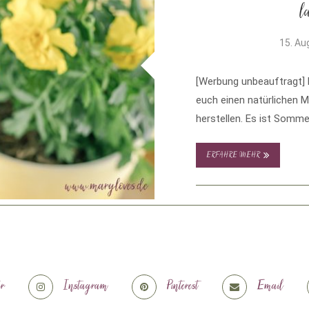
l
15. Au
[Werbung unbeauftragt] D
euch einen natürlichen
herstellen. Es ist Somme
ERFAHRE MEHR
er
Instagram
Pinterest
Email