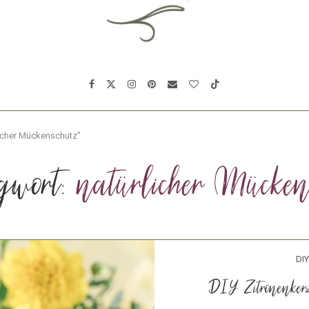
licher Mückenschutz"
gwort:
natürlicher Mücken
DIY
DIY Zitronenkerz