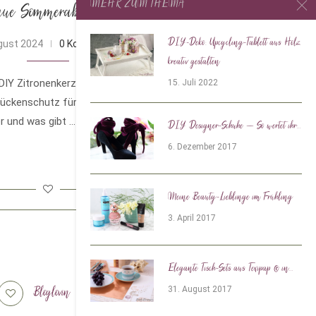
MEHR ZUM THEMA
aue Sommerabende
DIY-Deko: Upcycling-Tablett aus Holz
gust 2024
0 Kommentare
kreativ gestalten
IY Zitronenkerzen: So einfach könnt ihr
15. Juli 2022
 Mückenschutz für laue Sommerabende
r und was gibt …
DIY Designer-Schuhe – So wertet ihr...
6. Dezember 2017
Meine Beauty-Lieblinge im Frühling
3. April 2017
Elegante Tisch-Sets aus Texipap ® in...
Bloglovin
Tiktok
31. August 2017