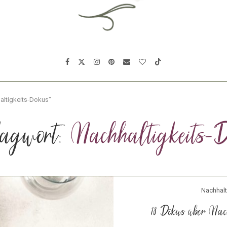
altigkeits-Dokus"
lagwort:
Nachhaltigkeits-
Nachhalt
18 Dokus über Nac