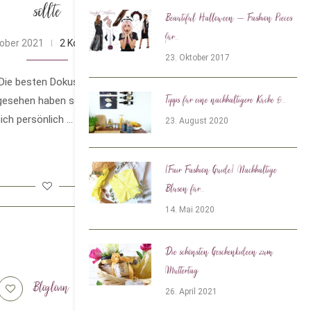
sollte
Beautiful Halloween – Fashion Pieces
für...
tober 2021
2 Kommentare
23. Oktober 2017
Die besten Dokus über Nachhaltigkeit und
Tipps für eine nachhaltigere Küche &...
sehen haben sollte. Nachhaltigkeit ist ein
ch persönlich …
23. August 2020
[Fair Fashion Guide] Nachhaltige
Blusen für...
14. Mai 2020
Die schönsten Geschenkideen zum
Muttertag
Bloglovin
Tiktok
26. April 2021