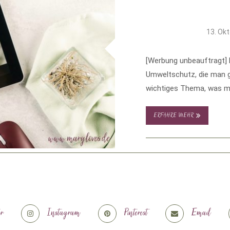
13. Ok
[Werbung unbeauftragt] 
Umweltschutz, die man ge
wichtiges Thema, was mi
ERFAHRE MEHR
er
Instagram
Pinterest
Email